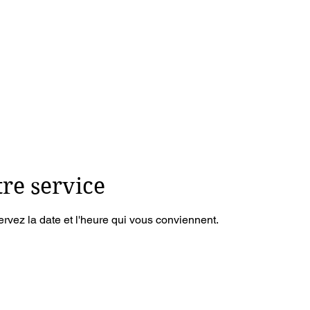
Forfaits
Ateliers
Horaire
Cours
Mon co
Produits
re service
ervez la date et l'heure qui vous conviennent.