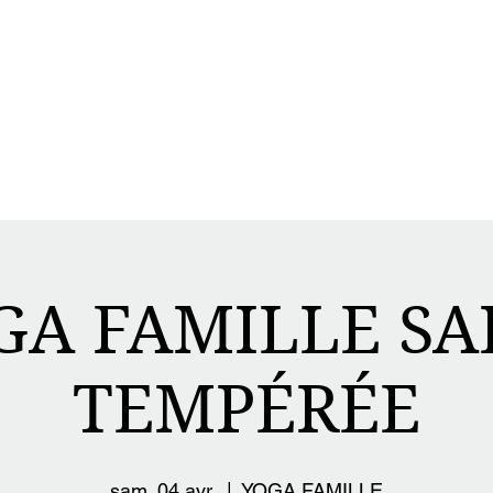
Forfaits
Ateliers
Horaire
Cours
Mon co
Produits
GA FAMILLE SA
TEMPÉRÉE
sam. 04 avr.
  |  
YOGA FAMILLE