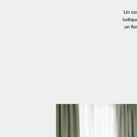
Un co
ludiqu
un fl