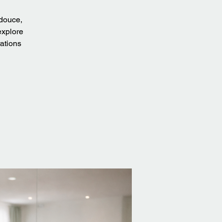
douce,
explore
ations