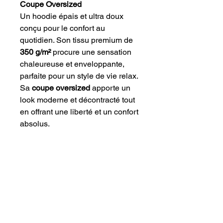
Coupe Oversized
Un hoodie épais et ultra doux
conçu pour le confort au
quotidien. Son tissu premium de
350 g/m²
procure une sensation
chaleureuse et enveloppante,
parfaite pour un style de vie relax.
Sa
coupe oversized
apporte un
look moderne et décontracté tout
en offrant une liberté et un confort
absolus.
Détails :
42 % coton, 53 % polyester, 5
% autres fibres
Tissu épais premium — 350
g/m²
Toucher doux et confortable
Coupe oversized unisexe
Légèrement extensible