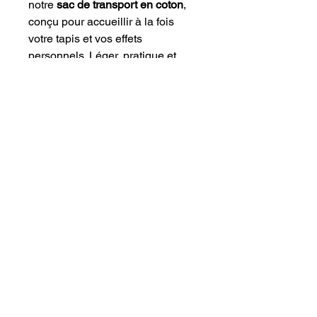
notre
sac de transport en coton
,
conçu pour accueillir à la fois
votre tapis et vos effets
personnels. Léger, pratique et
élégant, il vous accompagne
aussi bien à vos séances de yoga
qu’à vos sorties du quotidien.
Polyvalent, respirant et
naturellement chic — un essentiel
pour toutes celles qui veulent
allier
bien-être et simplicité
.
Suivez-nous!