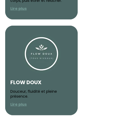
corps, puis étirer et relâcher.
Lire plus
FLOW DOUX
Douceur, fluidité et pleine
présence.
Lire plus