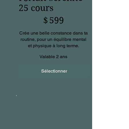
25 cours
599 $
$
599
Crée une belle constance dans ta
routine, pour un équilibre mental
et physique à long terme.
Valable 2 ans
Sélectionner