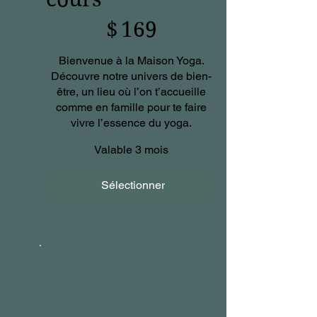
169 $
$
169
Bienvenue à la Maison Yoga.
Découvre notre univers de bien-
être, un lieu où l’on t’accueille
comme en famille pour te faire
vivre l’essence du yoga.
Valable 3 mois
Sélectionner