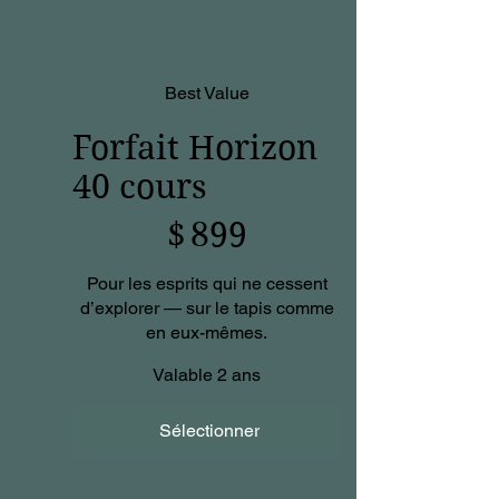
Best Value
Forfait Horizon
40 cours
899 $
$
899
Pour les esprits qui ne cessent
d’explorer — sur le tapis comme
en eux-mêmes.
Valable 2 ans
Sélectionner