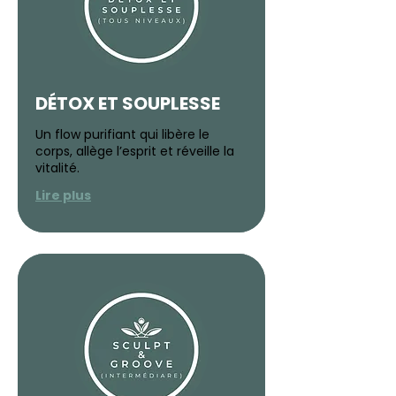
DÉTOX ET SOUPLESSE
Un flow purifiant qui libère le
corps, allège l’esprit et réveille la
vitalité.
Lire plus