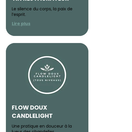
Le silence du corps, la paix de
l’esprit.
Lire plus
FLOW DOUX
CANDLELIGHT
Une pratique en douceur à la
lueur des chandelles.