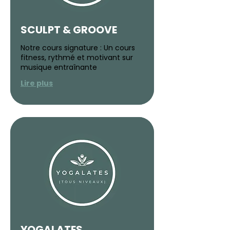
SCULPT & GROOVE
Notre cours signature : Un cours
fitness, rythmé et motivant sur
musique entraînante
Lire plus
YOGALATES