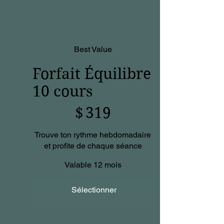
Best Value
Forfait Équilibre
10 cours
319 $
$
319
Trouve ton rythme hebdomadaire
et profite de chaque séance
Valable 12 mois
Sélectionner