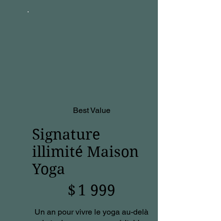
Best Value
Signature
illimité Maison
Yoga
1 999 $
$
1 999
Un an pour vivre le yoga au-delà