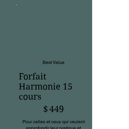
Best Value
Forfait
Harmonie 15
cours
449 $
$
449
Pour celles et ceux qui veulent
approfondir leur pratique et